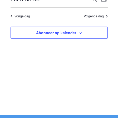
Dag
weer
Selecteer
Zoeken
8,
een
navig
en
datum.
Vorige dag
Volgende dag
2026
weergev
navigati
Abonneer op kalender