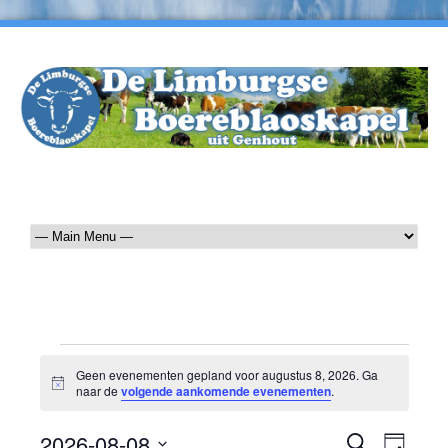
Evenementen
Geen evenementen gepland voor augustus 8, 2026. Ga
Bericht
naar de
volgende aankomende evenementen
.
in
augustus
2026-08-08
Eveneme
Even
Zoeken