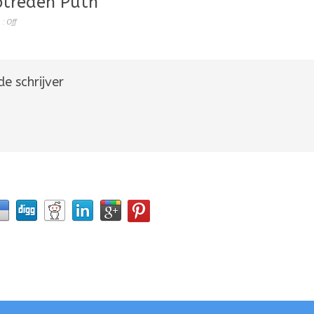
ptreden Puth
 :
Off
e schrijver