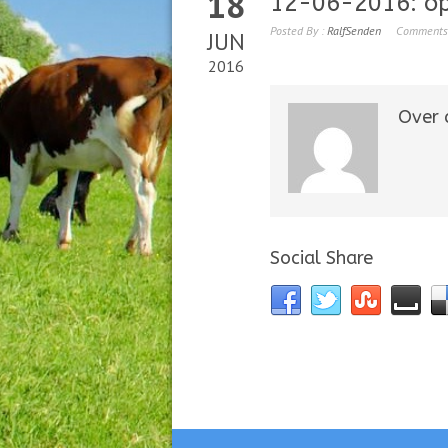
18
12-06-2016: o
Posted By :
RalfSenden
Comments
JUN
2016
Over d
Social Share