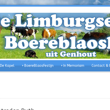
De Kapel
+
BoereBlaosFestijn
+
In Memoriam
Contact & 