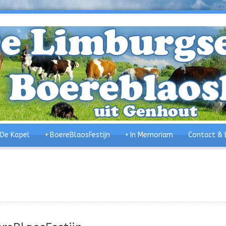
De Kapel
+
BoereBlaosFestijn
+
In Memoriam
Contact & 