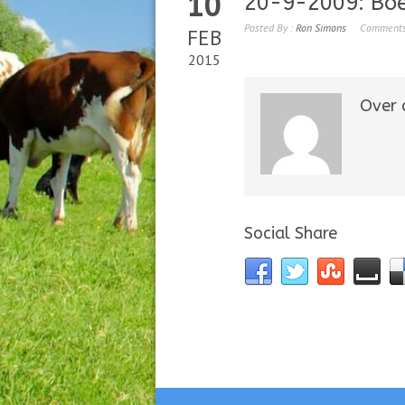
10
20-9-2009: Boe
Posted By :
Ron Simons
Comments
FEB
2015
Over d
Social Share