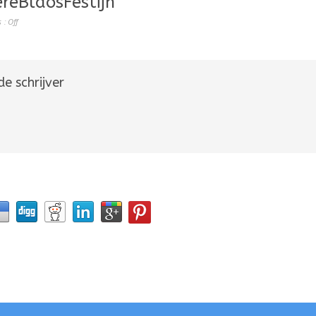
reBlaosFestijn
 :
Off
e schrijver